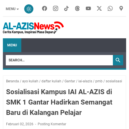
MENU
MENU
Beranda
/
ayo kuliah
/
daftar kuliah
/
Gantar
/
iai-alazis
/
pmb
/
sosialisasi
Sosialisasi Kampus IAI AL-AZIS di
SMK 1 Gantar Hadirkan Semangat
Baru di Kalangan Pelajar
Februari 02, 2026
Posting Komentar