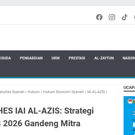
ISUDA
PENGABDIAN
UKM
PRESTASI
AL-ZAYTUN
NASIO
UCAP
akultas Syariah
/
Hukum
/
Hukum Ekonomi Syariah
/
IAI AL-AZIS
/
HES IAI AL-AZIS: Strategi
 2026 Gandeng Mitra