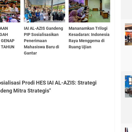
NAAN
IAI AL-AZIS Gandeng
Mananamkan Trilogi
NGAH
PIP Sosialisasikan
Kesadaran: Indonesia
 GENAP
Penerimaan
Raya Menggema di
S TAHUN
Mahasiswa Baru di
Ruang Ujian
Gantar
ialisasi Prodi HES IAI AL-AZIS: Strategi
eng Mitra Strategis"