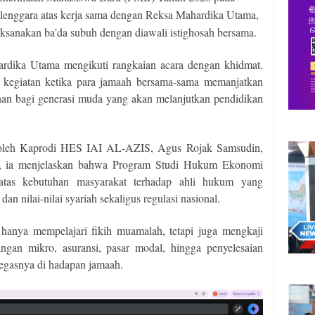
selenggara atas kerja sama dengan Reksa Mahardika Utama,
aksanakan ba’da subuh dengan diawali istighosah bersama.
dika Utama mengikuti rangkaian acara dengan khidmat.
al kegiatan ketika para jamaah bersama-sama memanjatkan
an bagi generasi muda yang akan melanjutkan pendidikan
g oleh Kaprodi HES IAI AL-AZIS, Agus Rojak Samsudin,
, ia menjelaskan bahwa Program Studi Hukum Ekonomi
 atas kebutuhan masyarakat terhadap ahli hukum yang
n nilai-nilai syariah sekaligus regulasi nasional.
nya mempelajari fikih muamalah, tetapi juga mengkaji
ngan mikro, asuransi, pasar modal, hingga penyelesaian
tegasnya di hadapan jamaah.